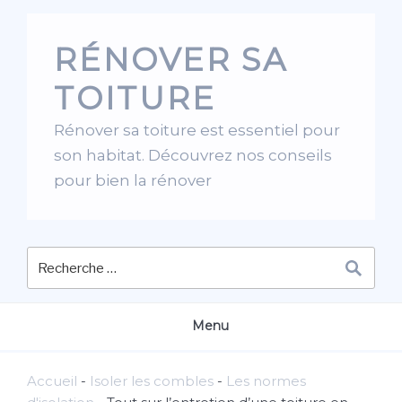
Skip
to
RÉNOVER SA
content
TOITURE
Rénover sa toiture est essentiel pour
son habitat. Découvrez nos conseils
pour bien la rénover
Menu
Accueil
-
Isoler les combles
-
Les normes