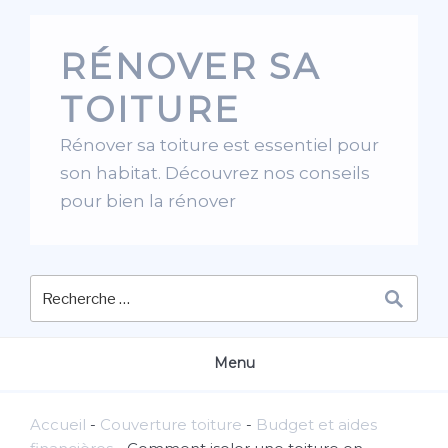
Skip
to
RÉNOVER SA
content
TOITURE
Rénover sa toiture est essentiel pour
son habitat. Découvrez nos conseils
pour bien la rénover
Menu
Accueil
-
Couverture toiture
-
Budget et aides