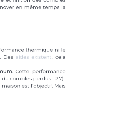
Rénover en même temps la
rformance thermique ni le
e. Des
aides existent
, cela
imum
. Cette performance
n de combles perdus : R 7).
aison est l’objectif. Mais