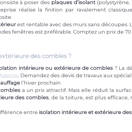
 consiste à poser des
plaques d’isolant
(polystyrène, 
eprise réalise la finition par ravalement classi
site.
térieur
est rentable avec des murs sans découpes. L’
andes fenêtres est préférable. Comptez un prix de 70
 extérieure des combles ?
solation intérieure ou extérieure de combles
? La dé
l’Ademe
. Demandez des devis de travaux aux spécial
auffage
l’hiver prochain.
 combles
a un prix attractif. Mais elle réduit la sur
érieure des combles
, de la toiture, est plus efficace
ifférence entre
isolation intérieure et extérieure d