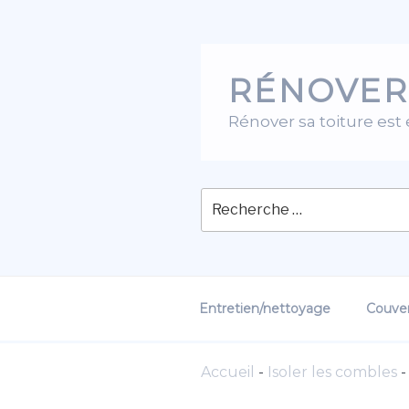
Skip
to
content
RÉNOVER
Rénover sa toiture est
Entretien/nettoyage
Couver
Accueil
-
Isoler les combles