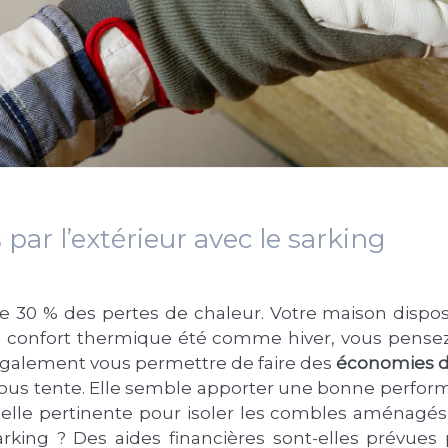
 par l’extérieur avec le sarking
e de 30 % des pertes de chaleur. Votre maison disp
le confort thermique été comme hiver, vous pensez 
nt également vous permettre de faire des
économies d
ous tente. Elle semble apporter une bonne perform
elle pertinente pour isoler les combles aménagés 
king ? Des aides financières sont-elles prévues p