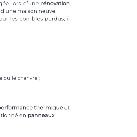
agée lors d’une
rénovation
n d’une maison neuve.
Pour les combles perdus, il
se ou le chanvre ;
performance thermique
et
ditionné en
panneaux
.