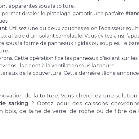
nt apparentes sous la toiture.
Il permet d’isoler le platelage, garantir une parfaite
étanc
ues.
ant
. Utilisez une ou deux couches selon l’épaisseur souha
x à l’aide d’un isolant semblable. Vous évitez ainsi l’app
xiste sous la forme de panneaux rigides ou souples. Le pare
ure.
rons. Cette opération fixe les panneaux d’isolant sur les
evrons. Ils aident à la ventilation sous la toiture.
ériaux de la couverture. Cette dernière tâche annonce l
énovation de la toiture. Vous cherchez une solutio
de sarking
? Optez pour des caissons chevronnés
bois, de laine de verre, de roche ou de fibre de