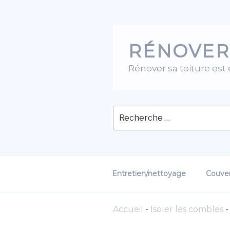
Skip
to
content
RÉNOVER
Rénover sa toiture est
Entretien/nettoyage
Couver
Accueil
-
Isoler les combles