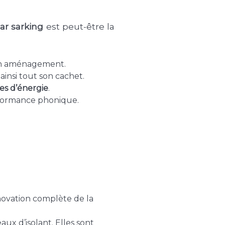
ar sarking
est peut-être la
son aménagement.
ainsi tout son cachet.
s d’énergie
.
erformance phonique.
novation complète de la
ux d’isolant. Elles sont