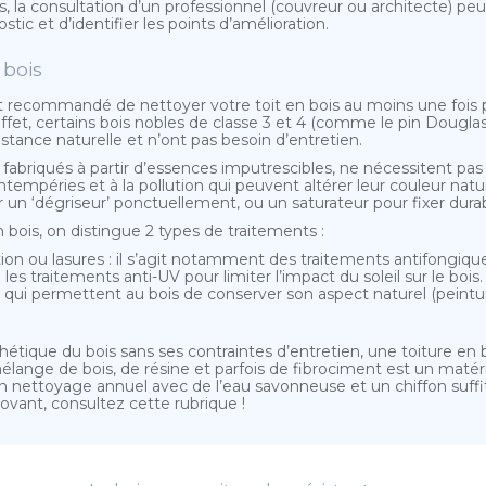
la consultation d’un professionnel (couvreur ou architecte) peut s’
ic et d’identifier les points d’amélioration.
 bois
st recommandé de nettoyer votre toit en bois au moins une fois 
 effet, certains bois nobles de classe 3 et 4 (comme le pin Dou
stance naturelle et n’ont pas besoin d’entretien.
 fabriqués à partir d’essences imputrescibles, ne nécessitent pas
empéries et à la pollution qui peuvent altérer leur couleur natur
 un ‘dégriseur’ ponctuellement, ou un saturateur pour fixer durab
 bois, on distingue 2 types de traitements :
ion ou lasures : il s’agit notamment des traitements antifongique
les traitements anti-UV pour limiter l’impact du soleil sur le bois.
, qui permettent au bois de conserver son aspect naturel (peintur
thétique du bois sans ses contraintes d’entretien, une toiture e
élange de bois, de résine et parfois de fibrociment est un matér
 nettoyage annuel avec de l’eau savonneuse et un chiffon suffit 
vant, consultez cette rubrique !