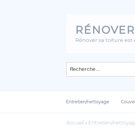
Skip
to
content
RÉNOVER
Rénover sa toiture est
Entretien/nettoyage
Couver
Accueil
-
Entretien/nettoya