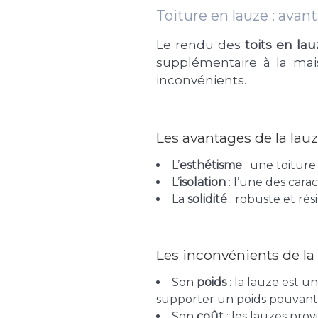
Toiture en lauze : avan
Le rendu des
toits en la
supplémentaire à la mai
inconvénients.
Les avantages de la lau
L’
esthétisme
: une toiture
L’
isolation
: l’une des carac
La
solidité
: robuste et rési
Les inconvénients de la
Son
poids
: la lauze est u
supporter un poids pouvant 
Son
coût
: les lauzes prov