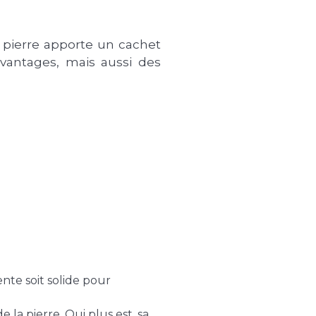
a pierre apporte un cachet
vantages, mais aussi des
ente soit solide pour
 la pierre. Qui plus est, sa