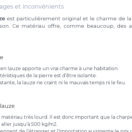
tages et inconvénients
uze
est particulièrement original et le charme de l
son. Ce matériau offre, comme beaucoup, des a
ze
 en lauze apporte un vrai charme à une habitation.
téristiques de la pierre est d’être isolante.
stante, la lauze ne craint ni le mauvais temps ni le feu.
 lauze
n matériau très lourd. Il est donc important que la charp
aller jusqu’à 500 kg/m2.
iennent de l’étranger et l’importation augmente le prix de