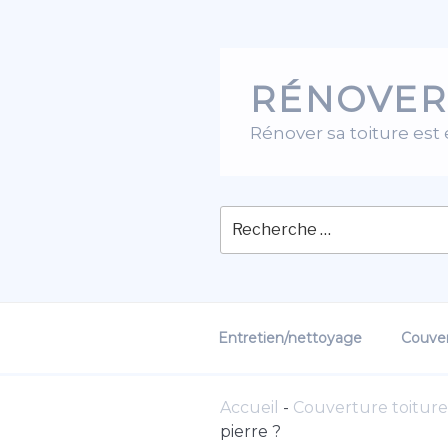
Skip
to
content
RÉNOVER
Rénover sa toiture est
Entretien/nettoyage
Couver
Accueil
-
Couverture toiture
pierre ?