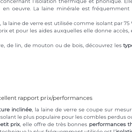
concernant l’isolation thermique et phonique. Ell
ise en oeuvre. La laine minérale est fréquemment
, la laine de verre est utilisée comme isolant par 75 
rix et pour les aides auxquelles elle donne accès, el
e, de lin, de mouton ou de bois, découvrez les
type
xcellent rapport prix/performances
ture inclinée
, la laine de verre se coupe sur mesur
l’isolant le plus populaire pour les combles perdus
etit prix
, elle offre de très bonnes
performances th
technique la plus fréquemment utilisée est l’
isolat