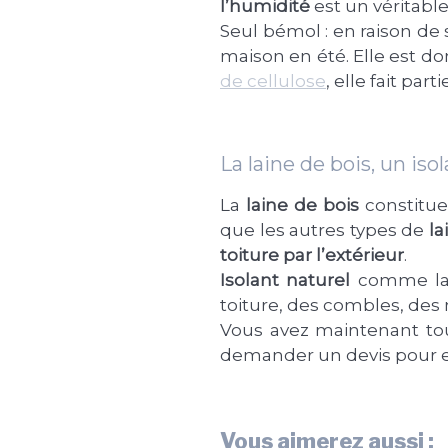
l’humidité
est un véritabl
Seul bémol : en raison de s
maison en été. Elle est d
de cellulose
, elle fait part
La laine de bois, un iso
La
laine de bois
constitue
que les autres types de
la
toiture par l’extérieur
.
Isolant naturel
comme la l
toiture, des combles, des 
Vous avez maintenant tout
demander un devis pour e
Vous aimerez aussi :