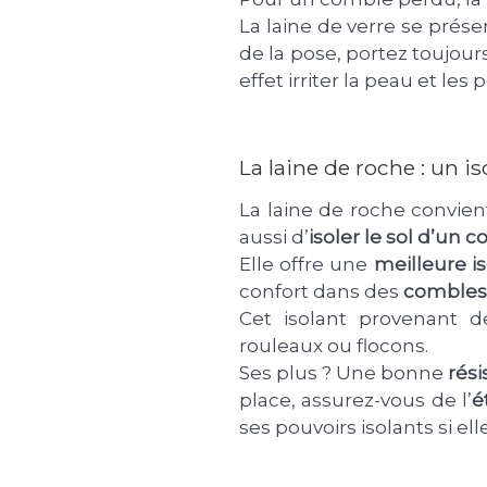
La laine de verre se prése
de la pose, portez toujour
effet irriter la peau et le
La laine de roche : un i
La laine de roche convient
aussi d’
isoler le sol d’un 
Elle offre une
meilleure i
confort dans des
combles
Cet isolant provenant d
rouleaux ou flocons.
Ses plus ? Une bonne
rési
place, assurez-vous de l’
é
ses pouvoirs isolants si ell