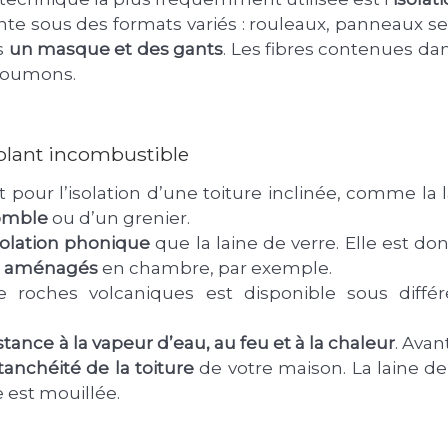
nte sous des formats variés : rouleaux, panneaux se
s
un masque et des gants
. Les fibres contenues d
s poumons.
solant incombustible
 pour l’isolation d’une toiture inclinée, comme la 
comble
ou d’un grenier.
solation phonique
que la laine de verre. Elle est do
 aménagés
en chambre, par exemple.
e roches volcaniques est disponible sous diffé
stance à la vapeur d’eau, au feu et à la chaleur
. Avan
tanchéité de la toiture
de votre maison. La laine d
e est mouillée.