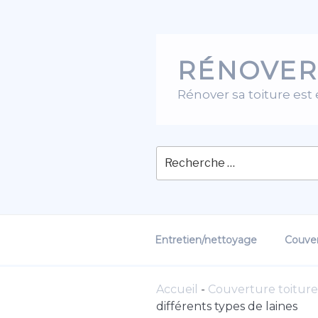
Skip
to
content
RÉNOVER
Rénover sa toiture est
Entretien/nettoyage
Couver
Accueil
-
Couverture toiture
différents types de laines