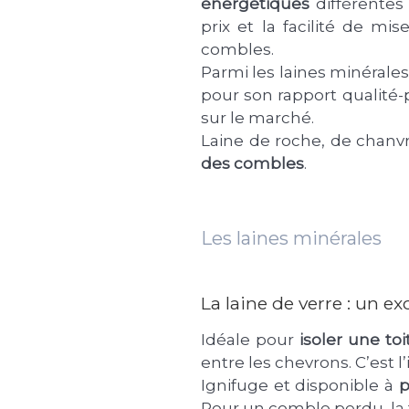
énergétiques
différentes 
prix et la facilité de m
combles.
Parmi les laines minérales
pour son rapport qualité-p
sur le marché.
Laine de roche, de chanvr
des combles
.
Les laines minérales
La laine de verre : un e
Idéale pour
isoler une toi
entre les chevrons. C’est 
Ignifuge et disponible à
p
Pour un comble perdu, la 