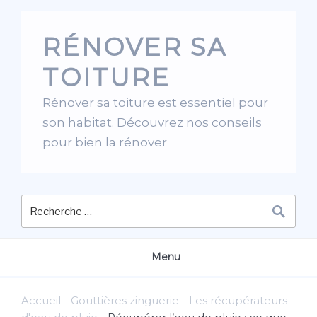
Skip
to
RÉNOVER SA
content
TOITURE
Rénover sa toiture est essentiel pour
son habitat. Découvrez nos conseils
pour bien la rénover
Menu
Accueil
-
Gouttières zinguerie
-
Les récupérateurs