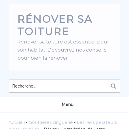
Skip
to
RÉNOVER SA
content
TOITURE
Rénover sa toiture est essentiel pour
son habitat. Découvrez nos conseils
pour bien la rénover
Menu
Accueil
-
Gouttières zinguerie
-
Les récupérateurs